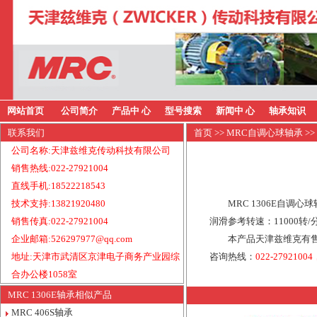
网站首页
公司简介
产品中 心
型号搜索
新闻中 心
轴承知识
联系我们
首页
>>
MRC自调心球轴承
>>
公司名称:天津兹维克传动科技有限公司
销售热线:022-27921004
直线手机:18522218543
技术支持:13821920480
MRC 1306E自调
销售传真:022-27921004
润滑参考转速：11000转
企业邮箱:526297977@qq.com
本产品天津兹维克有售
地址:天津市武清区京津电子商务产业园综
咨询热线：
022-27921004
合办公楼1058室
MRC 1306E轴承相似产品
MRC 406S轴承