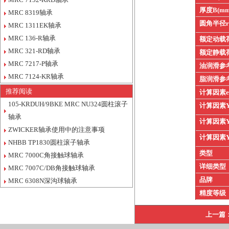
厚度B(mm
MRC 8319轴承
圆角半径
MRC 1311EK轴承
MRC 136-R轴承
额定动载
MRC 321-RD轴承
额定静载
MRC 7217-P轴承
油润滑参
MRC 7124-KR轴承
脂润滑参
推荐阅读
计算因素
105-KRDUH/9BKE MRC NU324圆柱滚子
计算因素
轴承
计算因素
ZWICKER轴承使用中的注意事项
计算因素
NHBB TP1830圆柱滚子轴承
类型
MRC 7000C角接触球轴承
详细类型
MRC 7007C/DB角接触球轴承
品牌
MRC 6308N深沟球轴承
精度等级
上一篇