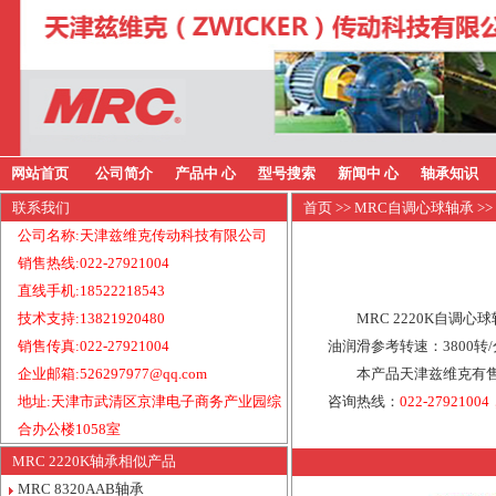
网站首页
公司简介
产品中 心
型号搜索
新闻中 心
轴承知识
联系我们
首页
>>
MRC自调心球轴承
>>
公司名称:天津兹维克传动科技有限公司
销售热线:022-27921004
直线手机:18522218543
技术支持:13821920480
MRC 2220K自调
销售传真:022-27921004
油润滑参考转速：3800转
企业邮箱:526297977@qq.com
本产品天津兹维克有售
地址:天津市武清区京津电子商务产业园综
咨询热线：
022-27921004
合办公楼1058室
MRC 2220K轴承相似产品
MRC 8320AAB轴承