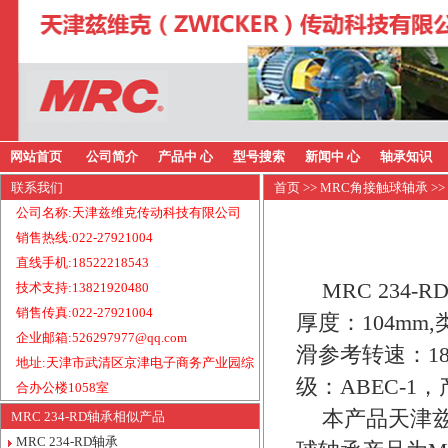
网站首页
公司简介
产品中 心
型号搜索
新闻中 心
轴承知识
联系我们
首页
>>
MRC角接触球轴承
>>
公司名称:天津兹维克传动科技有限公司
销售热线:022-27921004
直线手机:18522218543
MRC 234
技术支持:13821920480
销售传真:022-27921004
厚度：104mm
企业邮箱:526297977@qq.com
滑参考转速：18
地址:天津市武清区京津电子商务产业园综
级：ABEC-1
合办公楼1058室
本产品天津兹
MRC 234-RD轴承相似产品
MRC 234-RD轴承