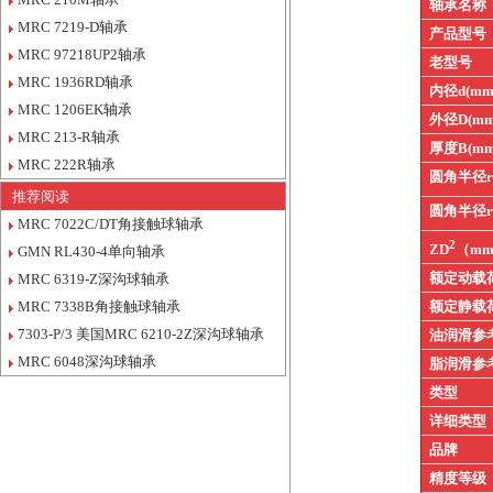
轴承名称
MRC 7219-D轴承
产品型号
MRC 97218UP2轴承
老型号
MRC 1936RD轴承
内径d(mm
MRC 1206EK轴承
外径D(mm
MRC 213-R轴承
厚度B(mm
MRC 222R轴承
圆角半径
推荐阅读
圆角半径
MRC 7022C/DT角接触球轴承
2
ZD
（m
GMN RL430-4单向轴承
额定动载
MRC 6319-Z深沟球轴承
MRC 7338B角接触球轴承
额定静载
7303-P/3 美国MRC 6210-2Z深沟球轴承
油润滑参
MRC 6048深沟球轴承
脂润滑参
类型
详细类型
品牌
精度等级