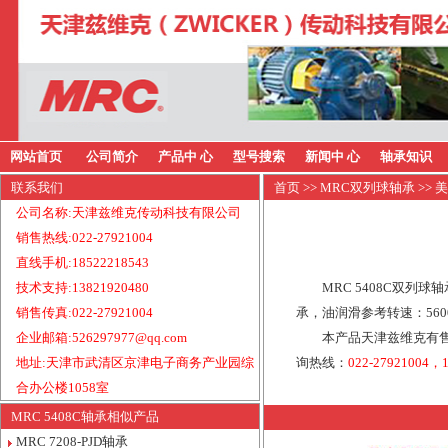
网站首页
公司简介
产品中 心
型号搜索
新闻中 心
轴承知识
联系我们
首页
>>
MRC双列球轴承
>> 
公司名称:天津兹维克传动科技有限公司
销售热线:022-27921004
直线手机:18522218543
技术支持:13821920480
MRC 5408C双列球
销售传真:022-27921004
承，油润滑参考转速：560
企业邮箱:526297977@qq.com
本产品天津兹维克有售
地址:天津市武清区京津电子商务产业园综
询热线：
022-27921004，1
合办公楼1058室
MRC 5408C轴承相似产品
MRC 7208-PJD轴承