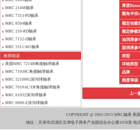
厚度B(mm
MRC 214M轴承
圆角半径
MRC 7313-PD轴承
MRC 8504轴承
额定动载
MRC 210-RD轴承
额定静载
MRC 7152-D轴承
油润滑参
MRC 5311-M1轴承
脂润滑参
推荐阅读
类型
美国MRC 7214B角接触球轴承
详细类型
MRC 71938C角接触球轴承
品牌
MRC 5210MG深沟球轴承
精度等级
MRC 7019AC/DF角接触球轴承
上一
MRC 61932深沟球轴承
MRC 6009-Z深沟球轴承
COPYRIGHT @ 2002-2015
MRC轴承
美国
地址：天津市武清区京津电子商务产业园综合办公楼1058室 电话：022-27