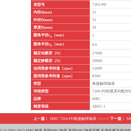
老型号
7205-PD
内径d(mm)
25
外径D(mm)
52
厚度B(mm)
30
圆角半径r
（mm）
1
a
圆角半径r
（mm）
0.6
b
额定动载荷（N）
27000
额定静载荷（N）
20800
油润滑参考转速（rpm）
12000
脂润滑参考转速（rpm）
8500
类型
角接触球轴承
详细类型
7200-PD轻载系列配对
品牌
MRC
精度等级
ABEC-1
上一篇：
MRC 7204-PD角接触球轴承
<------>
下一篇：
M
T @ 2002-2015
MRC轴承
美国MRC轴承
美国MRC轴承官网
天津兹维克传动科