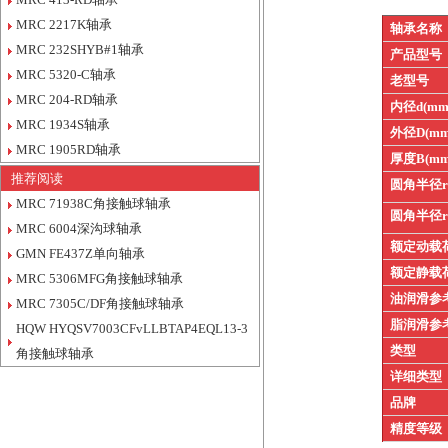
MRC 2217K轴承
轴承名称
MRC 232SHYB#1轴承
产品型号
MRC 5320-C轴承
老型号
MRC 204-RD轴承
内径d(mm
MRC 1934S轴承
外径D(mm
MRC 1905RD轴承
厚度B(mm
推荐阅读
圆角半径
MRC 71938C角接触球轴承
圆角半径
MRC 6004深沟球轴承
额定动载
GMN FE437Z单向轴承
额定静载
MRC 5306MFG角接触球轴承
油润滑参
MRC 7305C/DF角接触球轴承
脂润滑参
HQW HYQSV7003CFvLLBTAP4EQL13-3
类型
角接触球轴承
详细类型
品牌
精度等级