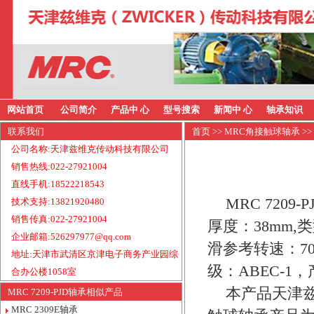
网站首页
公司简介
产品中 心
型号搜索
新闻中 心
轴承知识
联系我们
首页
>>
MRC角接触球轴承
>>
公司名称:天津兹维克传动科技有限公司
销售热线:022-27921004
直线手机:18522218543
MRC 720
技术支持:13821920480
销售传真:022-27921004
厚度：38mm,
企业邮箱:526297977@qq.com
滑参考转速：70
地址:天津市武清区京津电子商务产业园综
级：ABEC-1
合办公楼1058室
本产品天津兹
MRC 7209-PJD轴承相似产品
MRC 2309E轴承