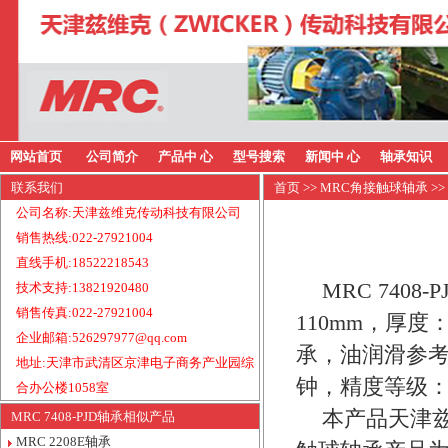
网站首页
公司简介
产品中 心
型号搜索
新闻中 心
轴承知识
联系我们
首页
>>
MRC角接触球轴承
>>
公司名称:天津兹维克传动科技有限公司
销售热线:022-27921004
直线手机:18522218543
MRC 740
技术支持:13821920480
销售传真:022-27921004
110mm，厚度
企业邮箱:526297977@qq.com
承，油润滑参考转
地址:天津市武清区京津电子商务产业园综
钟，精度等级：
合办公楼1058室
本产品天津兹
MRC 7408-PJD轴承相似产品
MRC 2208E轴承