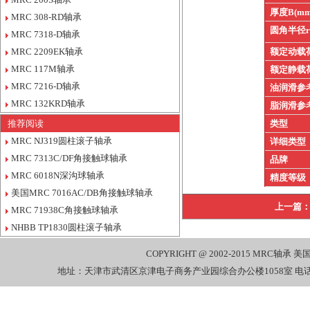
厚度B(mm
MRC 308-RD轴承
圆角半径
MRC 7318-D轴承
MRC 2209EK轴承
额定动载
MRC 117M轴承
额定静载
MRC 7216-D轴承
油润滑参
MRC 132KRD轴承
脂润滑参
推荐阅读
类型
MRC NJ319圆柱滚子轴承
详细类型
MRC 7313C/DF角接触球轴承
品牌
MRC 6018N深沟球轴承
精度等级
美国MRC 7016AC/DB角接触球轴承
上一篇
MRC 71938C角接触球轴承
NHBB TP1830圆柱滚子轴承
COPYRIGHT @ 2002-2015
MRC轴承
美国
地址：天津市武清区京津电子商务产业园综合办公楼1058室 电话：022-27