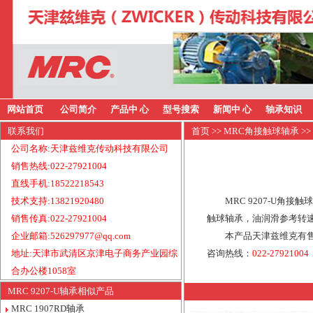
网站首页
公司简介
产品中 心
型号搜索
新闻中 心
轴承知识
联系我们
首页
>>
MRC角接触球轴承
>>
公司名称:天津兹维克传动科技有限公司
销售热线:022-27921004
直线手机:18522218543
技术支持:13821920480
MRC 9207-U角接
销售传真:022-27921004
触球轴承，油润滑参考转速：
企业邮箱:526297977@qq.com
本产品天津兹维克有售
地址:天津市武清区京津电子商务产业园综
咨询热线：
022-27921004
合办公楼1058室
MRC 9207-U轴承相似产品
MRC 1907RD轴承