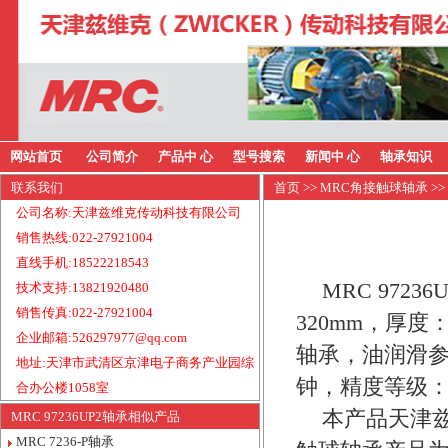
网站首页
公司简介
产品中 心
型号搜索
新闻中 心
轴承知识
联系我们
首页
>>
MRC角接触球轴承
>>
公司名称:天津兹维克传动科技有限公司
销售热线:022-27921004
直线手机:18522218543
MRC 972
技术支持:13821920480
销售传真:022-27921004
320mm，厚度
企业邮箱:526297977@qq.com
轴承，油润滑参考
地址:天津市武清区京津电子商务产业园综
钟，精度等级：
合办公楼1058室
本产品天津兹
MRC 97236UP2轴承相似产品
MRC 7236-P轴承