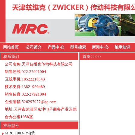
网站首页
公司简介
产品中 心
型号搜索
新闻中 心
轴承知识
联系我们
首页
>>
>>
公司名称:天津兹维克传动科技有限公司
销售热线:022-27921004
直线手机:18522218543
技术支持:13821920480
销售传真:022-27921004
企业邮箱:526297977@qq.com
地址:天津市武清区京津电子商务产业园综
合办公楼1058室
推荐型号
MRC 1903-R轴承