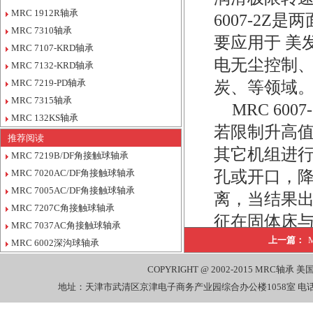
MRC 1912R轴承
6007-2Z
MRC 7310轴承
要应用于 美
MRC 7107-KRD轴承
电无尘控制
MRC 7132-KRD轴承
MRC 7219-PD轴承
炭、等领域
MRC 7315轴承
MRC 6
MRC 132KS轴承
若限制升高
推荐阅读
其它机组进行比
MRC 7219B/DF角接触球轴承
MRC 7020AC/DF角接触球轴承
孔或开口，降
MRC 7005AC/DF角接触球轴承
离，当结果出
MRC 7207C角接触球轴承
征在固体床
MRC 7037AC角接触球轴承
公司销售
上一篇：
MRC 6002深沟球轴承
7219-PDUL
COPYRIGHT @ 2002-2015
MRC轴承
美国
MRC, 7220-D
地址：天津市武清区京津电子商务产业园综合办公楼1058室 电话：022-27
DB/1BKE MRC