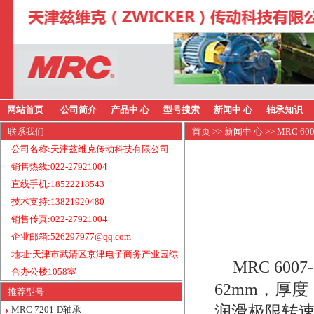
网站首页
公司简介
产品中 心
型号搜索
新闻中 心
轴承知识
联系我们
首页
>>
新闻中 心
>> MRC 6
公司名称:天津兹维克传动科技有限公司
销售热线:022-27921004
直线手机:18522218543
技术支持:13821920480
销售传真:022-27921004
企业邮箱:526297977@qq.com
地址:天津市武清区京津电子商务产业园综
MRC 60
合办公楼1058室
62mm，厚度
推荐型号
润滑极限转速
MRC 7201-D轴承