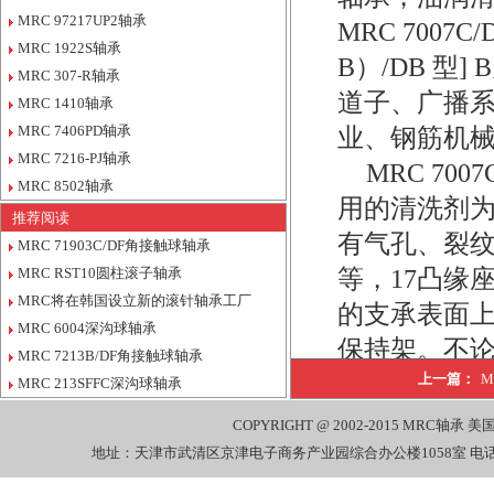
MRC 97217UP2轴承
MRC 7007
MRC 1922S轴承
B）/DB 型
MRC 307-R轴承
道子、广播
MRC 1410轴承
MRC 7406PD轴承
业、钢筋机
MRC 7216-PJ轴承
MRC 70
MRC 8502轴承
用的清洗剂
推荐阅读
有气孔、裂
MRC 71903C/DF角接触球轴承
MRC RST10圆柱滚子轴承
等，17凸缘座
MRC将在韩国设立新的滚针轴承工厂
的支承表面上
MRC 6004深沟球轴承
保持架。不论
MRC 7213B/DF角接触球轴承
转，大多使
上一篇：
M
MRC 213SFFC深沟球轴承
公司销售
COPYRIGHT @ 2002-2015
MRC轴承
美国
MRC, 7308
地址：天津市武清区京津电子商务产业园综合办公楼1058室 电话：022-27
MRC, 7308-D