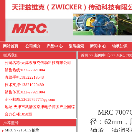
网站首页
公司简介
产品中 心
型号搜索
新闻中 心
轴承知识
联系我们
首页
>>
新闻中 心
>> MRC 7
公司名称:天津兹维克传动科技有限公司
销售热线:022-27921004
直线手机:18522218543
技术支持:13821920480
销售传真:022-27921004
企业邮箱:526297977@qq.com
地址:天津市武清区京津电子商务产业园综
MRC 70
合办公楼1058室
径：62mm，
推荐型号
轴承，油润滑
MRC 97216UP2轴承