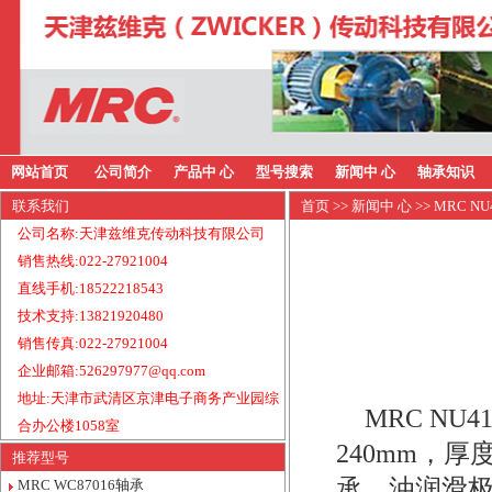
网站首页
公司简介
产品中 心
型号搜索
新闻中 心
轴承知识
联系我们
首页
>>
新闻中 心
>> MRC 
公司名称:天津兹维克传动科技有限公司
销售热线:022-27921004
直线手机:18522218543
技术支持:13821920480
销售传真:022-27921004
企业邮箱:526297977@qq.com
地址:天津市武清区京津电子商务产业园综
MRC N
合办公楼1058室
240mm，厚
推荐型号
承，油润滑极
MRC WC87016轴承