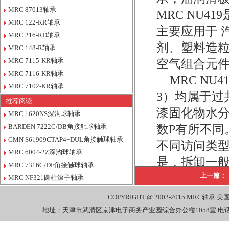
MRC 87013轴承
MRC NU4
MRC 122-KR轴承
主要应用于 
MRC 216-RD轴承
剂、塑料造
MRC 148-R轴承
MRC 7115-KR轴承
空气组合元
MRC 7116-KR轴承
MRC NU
MRC 7102-KR轴承
3）均属于过
推荐阅读
漆固化物水
MRC 1620NS深沟球轴承
BARDEN 7222C/DB角接触球轴承
数P有所不同
GMN S61909CTAP4+DUL角接触球轴承
不同访问类
MRC 6004-2Z深沟球轴承
是，拆卸一
MRC 7316C/DF角接触球轴承
时效敏感性。
上一篇：
MRC NF321圆柱滚子轴承
公司销售
COPYRIGHT @ 2002-2015
MRC轴承
美国
7308-DBL/
地址：天津市武清区京津电子商务产业园综合办公楼1058室 电话：022-27
7308-DF MRC