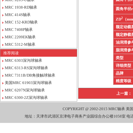
MRC 1938-RD轴承
圆角半径
MRC 414S轴承
2
ZD
（m
MRC 152-KRD轴承
额定动载
MRC 7408P轴承
额定静载
MRC 2209EK轴承
油润滑参
MRC 5312-M轴承
脂润滑参
推荐阅读
类型
MRC 6303深沟球轴承
详细类型
MRC 6313-RS深沟球轴承
品牌
MRC 7311B/DB角接触球轴承
精度等级
美国MRC 61903深沟球轴承
MRC 6207N深沟球轴承
上一篇：
MRC 6300-2Z深沟球轴承
COPYRIGHT @ 2002-2015
MRC轴承
美国
地址：天津市武清区京津电子商务产业园综合办公楼1058室 电话：022-27