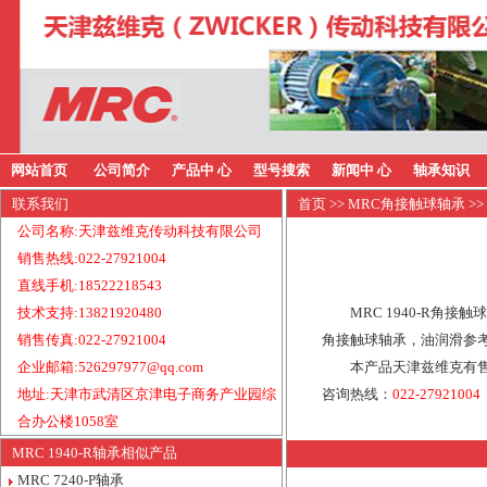
网站首页
公司简介
产品中 心
型号搜索
新闻中 心
轴承知识
联系我们
首页
>>
MRC角接触球轴承
>>
公司名称:天津兹维克传动科技有限公司
销售热线:022-27921004
直线手机:18522218543
技术支持:13821920480
MRC 1940-R角接
销售传真:022-27921004
角接触球轴承，油润滑参考转
企业邮箱:526297977@qq.com
本产品天津兹维克有售
地址:天津市武清区京津电子商务产业园综
咨询热线：
022-27921004
合办公楼1058室
MRC 1940-R轴承相似产品
MRC 7240-P轴承