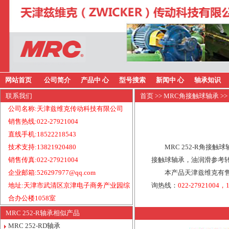
网站首页
公司简介
产品中 心
型号搜索
新闻中 心
轴承知识
联系我们
首页
>>
MRC角接触球轴承
>>
公司名称:天津兹维克传动科技有限公司
销售热线:022-27921004
直线手机:18522218543
技术支持:13821920480
MRC 252-R角接触
销售传真:022-27921004
接触球轴承，油润滑参考转速
企业邮箱:526297977@qq.com
本产品天津兹维克有售
地址:天津市武清区京津电子商务产业园综
询热线：
022-27921004，1
合办公楼1058室
MRC 252-R轴承相似产品
MRC 252-RD轴承