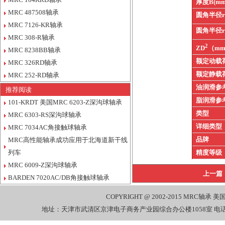
厚度B(mm
MRC 487508轴承
圆角半径
MRC 7126-KR轴承
圆角半径
MRC 308-R轴承
2
ZD
（m
MRC 8238BB轴承
额定动载
MRC 326RD轴承
额定静载
MRC 252-RD轴承
油润滑参
推荐阅读
脂润滑参
101-KRDT 美国MRC 6203-Z深沟球轴承
类型
MRC 6303-RS深沟球轴承
详细类型
MRC 7034AC角接触球轴承
品牌
MRC高性能轴承成功应用于北海道新干线
列车
精度等级
MRC 6009-Z深沟球轴承
上一篇
BARDEN 7020AC/DB角接触球轴承
COPYRIGHT @ 2002-2015
MRC轴承
美国
地址：天津市武清区京津电子商务产业园综合办公楼1058室 电话：022-27