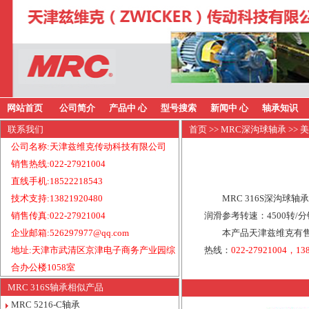
网站首页
公司简介
产品中 心
型号搜索
新闻中 心
轴承知识
联系我们
首页
>>
MRC深沟球轴承
>> 
公司名称:天津兹维克传动科技有限公司
销售热线:022-27921004
直线手机:18522218543
技术支持:13821920480
MRC 316S深沟球
销售传真:022-27921004
润滑参考转速：4500转/
企业邮箱:526297977@qq.com
本产品天津兹维克有售
地址:天津市武清区京津电子商务产业园综
热线：
022-27921004，13
合办公楼1058室
MRC 316S轴承相似产品
MRC 5216-C轴承