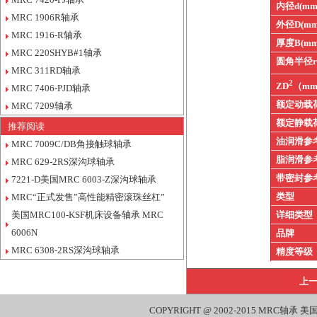
内径d(mm
MRC 1906R轴承
外径D(mm
MRC 1916-R轴承
厚度B(mm
MRC 220SHYB#1轴承
圆角半径
MRC 311RD轴承
2
ZD
（m
MRC 7406-PJD轴承
额定动载
MRC 7209轴承
额定静载
推荐阅读
油润滑参
MRC 7009C/DB角接触球轴承
脂润滑参
MRC 629-2RS深沟球轴承
带密封参
7221-D美国MRC 6003-Z深沟球轴承
类型
MRC“正式发售”高性能精密滚珠丝杠”
美国MRC100-KSF机床设备轴承 MRC
详细类型
6006N
品牌
MRC 6308-2RS深沟球轴承
精度等级
上
COPYRIGHT @ 2002-2015
MRC轴承
美国