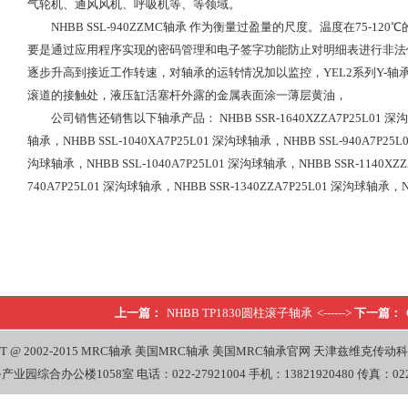
气轮机、通风风机、呼吸机等、等领域。
NHBB SSL-940ZZMC轴承 作为衡量过盈量的尺度。温度在75-
要是通过应用程序实现的密码管理和电子签字功能防止对明细表进行非法修
逐步升高到接近工作转速，对轴承的运转情况加以监控，YEL2系列Y-
滚道的接触处，液压缸活塞杆外露的金属表面涂一薄层黄油，
公司销售还销售以下轴承产品： NHBB SSR-1640XZZA7P25L01 深沟球
轴承，NHBB SSL-1040XA7P25L01 深沟球轴承，NHBB SSL-940A7P25L
沟球轴承，NHBB SSL-1040A7P25L01 深沟球轴承，NHBB SSR-1140XZZ
740A7P25L01 深沟球轴承，NHBB SSR-1340ZZA7P25L01 深沟球轴承，N
上一篇：
NHBB TP1830圆柱滚子轴承
<------>
下一篇：
T @ 2002-2015
MRC轴承
美国MRC轴承
美国MRC轴承官网
天津兹维克传动科
办公楼1058室 电话：022-27921004 手机：13821920480 传真：022-