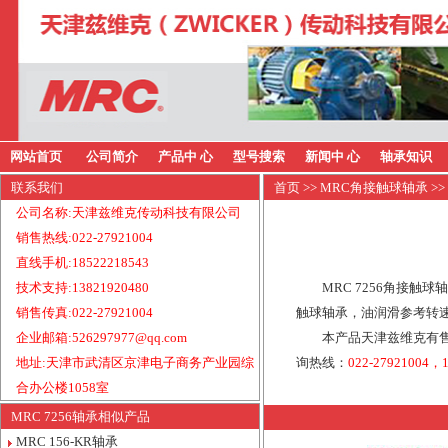
网站首页
公司简介
产品中 心
型号搜索
新闻中 心
轴承知识
联系我们
首页
>>
MRC角接触球轴承
>>
公司名称:天津兹维克传动科技有限公司
销售热线:022-27921004
直线手机:18522218543
技术支持:13821920480
MRC 7256角接触球
销售传真:022-27921004
触球轴承，油润滑参考转速：
企业邮箱:526297977@qq.com
本产品天津兹维克有售
地址:天津市武清区京津电子商务产业园综
询热线：
022-27921004，1
合办公楼1058室
MRC 7256轴承相似产品
MRC 156-KR轴承