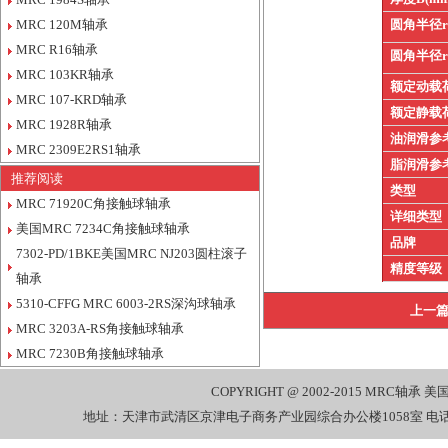
MRC 120M轴承
圆角半径
MRC R16轴承
圆角半径
MRC 103KR轴承
额定动载
MRC 107-KRD轴承
额定静载
MRC 1928R轴承
油润滑参
MRC 2309E2RS1轴承
脂润滑参
推荐阅读
类型
MRC 71920C角接触球轴承
详细类型
美国MRC 7234C角接触球轴承
品牌
7302-PD/1BKE美国MRC NJ203圆柱滚子
精度等级
轴承
5310-CFFG MRC 6003-2RS深沟球轴承
上一
MRC 3203A-RS角接触球轴承
MRC 7230B角接触球轴承
COPYRIGHT @ 2002-2015
MRC轴承
美国
地址：天津市武清区京津电子商务产业园综合办公楼1058室 电话：022-27