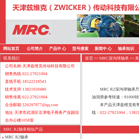
网站首页
公司简介
产品中 心
型号搜索
新闻中 心
轴承知识
联系我们
首页
>>
MRC深沟球轴承
>> 
公司名称:天津兹维克传动科技有限公司
销售热线:022-27921004
直线手机:18522218543
技术支持:13821920480
MRC R2深沟球轴承
销售传真:022-27921004
油润滑参考转速：91000
企业邮箱:526297977@qq.com
本产品天津兹维克有售
地址:天津市武清区京津电子商务产业园综
线：
022-27921004，1382
合办公楼1058室
MRC R2轴承相似产品
MRC R2轴承