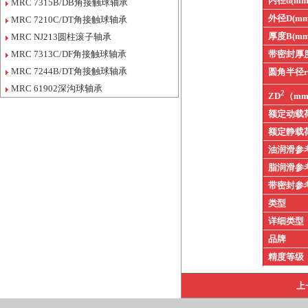
内径d(mm
MRC 7315B/DB角接触球轴承
外径D(mm
MRC 7210C/DT角接触球轴承
厚度B(mm
MRC NJ213圆柱滚子轴承
MRC 7313C/DF角接触球轴承
带密封厚
MRC 7244B/DT角接触球轴承
圆角半径
MRC 61902深沟球轴承
2
ZD
（m
额定动载
额定静载
油润滑参
脂润滑参
带密封参
类型
详细类型
品牌
精度等级
上