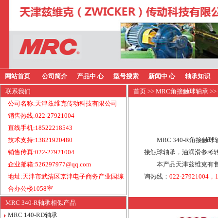
网站首页
公司简介
产品中 心
型号搜索
新闻中 心
轴承知识
联系我们
首页
>>
MRC角接触球轴承
>>
公司名称:天津兹维克传动科技有限公司
销售热线:022-27921004
直线手机:18522218543
技术支持:13821920480
MRC 340-R角接触
销售传真:022-27921004
接触球轴承，油润滑参考转速
企业邮箱:526297977@qq.com
本产品天津兹维克有售
地址:天津市武清区京津电子商务产业园综
询热线：
022-27921004，1
合办公楼1058室
MRC 340-R轴承相似产品
MRC 140-RD轴承