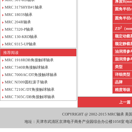
厚度B(mm
MRC 317SHYB#1轴承
圆角半径
MRC 1803S轴承
圆角半径
MRC 204R轴承
2
ZD
（m
MRC 7320-P轴承
额定动载
MRC 130-KRD轴承
额定静载
MRC 9315-UP轴承
油润滑参
推荐阅读
脂润滑参
MRC 1918RDB角接触球轴承
类型
MRC 7340B角接触球轴承
详细类型
MRC 7000AC/DT角接触球轴承
MRC NJ309圆柱滚子轴承
品牌
MRC 7210C/DT角接触球轴承
精度等级
MRC 7305C/DB角接触球轴承
上一篇
COPYRIGHT @ 2002-2015
MRC轴承
美国
地址：天津市武清区京津电子商务产业园综合办公楼1058室 电话：022-27