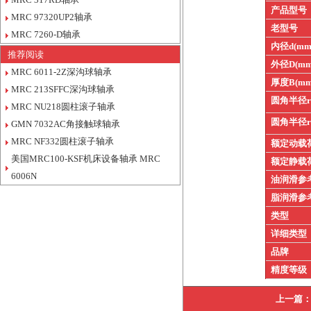
产品型号
MRC 97320UP2轴承
老型号
MRC 7260-D轴承
内径d(mm
推荐阅读
外径D(mm
MRC 6011-2Z深沟球轴承
厚度B(mm
MRC 213SFFC深沟球轴承
圆角半径
MRC NU218圆柱滚子轴承
圆角半径
GMN 7032AC角接触球轴承
MRC NF332圆柱滚子轴承
额定动载
美国MRC100-KSF机床设备轴承 MRC
额定静载
6006N
油润滑参
脂润滑参
类型
详细类型
品牌
精度等级
上一篇