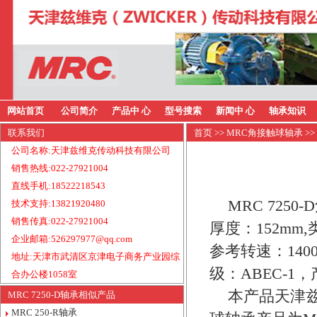
网站首页
公司简介
产品中 心
型号搜索
新闻中 心
轴承知识
联系我们
首页
>>
MRC角接触球轴承
>>
公司名称:天津兹维克传动科技有限公司
销售热线:022-27921004
直线手机:18522218543
MRC 725
技术支持:13821920480
销售传真:022-27921004
厚度：152mm
企业邮箱:526297977@qq.com
参考转速：140
地址:天津市武清区京津电子商务产业园综
级：ABEC-1
合办公楼1058室
本产品天津兹
MRC 7250-D轴承相似产品
MRC 250-R轴承